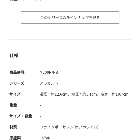
このシリーズのラインナップを見る
仕様
商品番号
M200R/NB
シリーズ
アラカルト
サイズ
長径：約12.6cm、短径：約5.1cm、高さ：約10.7cm
重量
-
サイズ・容量
-
材質
ファインポーセレン(オフホワイト)
原産国
JAPAN