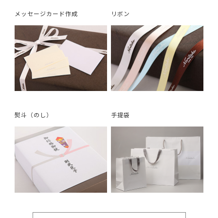
メッセージカード作成
リボン
熨斗（のし）
手提袋