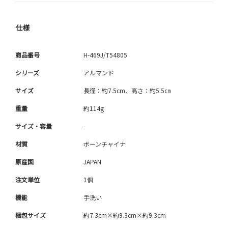
仕様
商品番号
H-469J/T54805
シリーズ
アルマンド
サイズ
長径：約7.5cm、高さ：約5.5㎝
重量
約114g
サイズ・容量
-
材質
ボーンチャイナ
原産国
JAPAN
注文単位
1個
機能
手洗い
梱包サイズ
約7.3cm×約9.3cm×約9.3cm