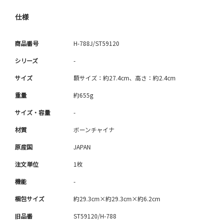
仕様
商品番号
H-788J/ST59120
シリーズ
-
サイズ
額サイズ：約27.4cm、高さ：約2.4cm
重量
約655g
サイズ・容量
-
材質
ボーンチャイナ
原産国
JAPAN
注文単位
1枚
機能
-
梱包サイズ
約29.3cm×約29.3cm×約6.2cm
旧品番
ST59120/H-788