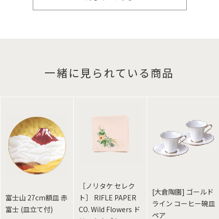
一緒に見られている商品
［ノリタケ セレク
[大倉陶園] ゴールド
富士山 27cm額皿 赤
ト］ RIFLE PAPER
ライン コーヒー碗皿
富士 (皿立て付)
CO. Wild Flowers ド
ペア