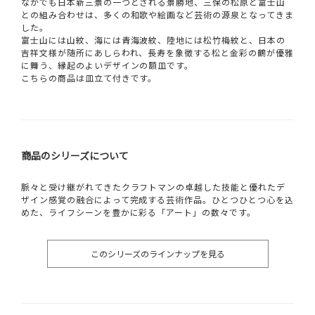
なかでも日本新三景の一つとされる景勝地、三保の松原と富士山
との組み合わせは、多くの和歌や絵画など芸術の源泉となってきま
した。
富士山には山紋、海には青海波紋、陸地には松竹梅紋と、日本の
吉祥文様が随所にあしらわれ、長寿を象徴する松と金彩の鶴が優雅
に舞う、縁起のよいデザインの額皿です。
こちらの商品は皿立て付きです。
商品のシリーズについて
脈々と受け継がれてきたクラフトマンの卓越した技能と優れたデ
ザイン感覚の融合によって完成する芸術作品。ひとつひとつ心を込
めた、ライフシーンを豊かに彩る「アート」の数々です。
このシリーズのラインナップを見る