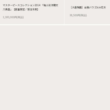
マスターピースコレクション2014 「釉上彩洋蘭文
［大倉陶園］金蝕バラ 23cm花生
八角壺」【数量限定／受注生産】
38,500円(税込)
3,300,000円(税込)