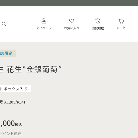
カート
マイページ
お気に入り
閲覧履歴
営店限定
生 花生“金銀葡萄”
トボックス入り
号
AC205/K141
,000
税込
ポイント還元