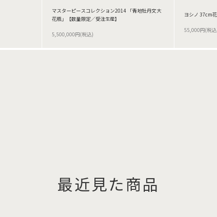
マスターピースコレクション2014 「青地牡丹文大
ヨシノ 37cm
花瓶」【数量限定／受注生産】
55,000円(税込
5,500,000円(税込)
最近見た商品