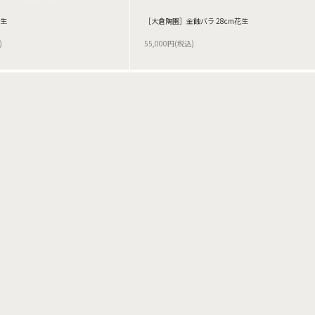
花生
［大倉陶園］金蝕バラ 28cm花生
)
55,000円(税込)