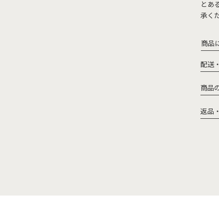
とあ
承く
商品
配送
商品
返品