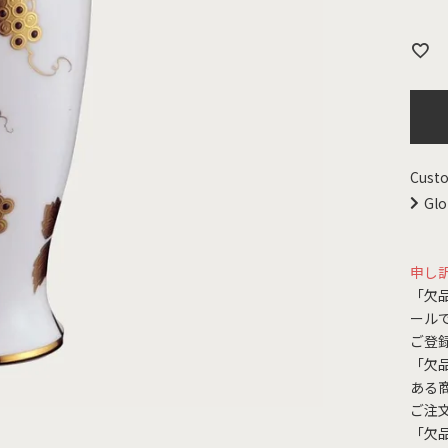
Custo
Glo
申し
「欠
ール
ご登
「欠
ある
ご注
「欠