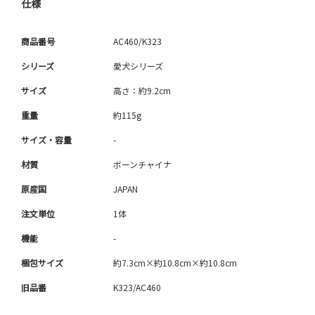
仕様
商品番号
AC460/K323
シリーズ
愛犬シリーズ
サイズ
高さ：約9.2cm
重量
約115g
サイズ・容量
-
材質
ボーンチャイナ
原産国
JAPAN
注文単位
1体
機能
-
梱包サイズ
約7.3cm×約10.8cm×約10.8cm
旧品番
K323/AC460