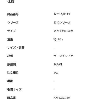
仕様
商品番号
AC239/K219
シリーズ
愛犬シリーズ
サイズ
高さ：約8.5cm
重量
約106g
サイズ・容量
-
材質
ボーンチャイナ
原産国
JAPAN
注文単位
1体
機能
-
梱包サイズ
-
旧品番
K219/AC239