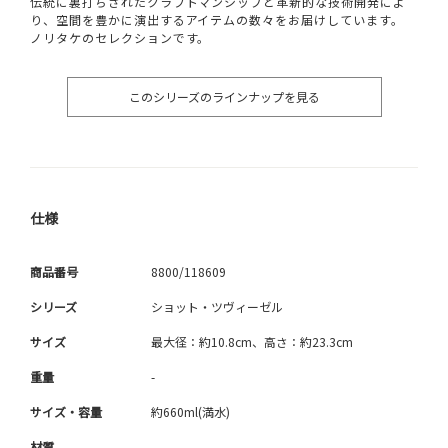
伝統に裏打ちされたクラフトマンシップと革新的な技術開発によ
り、空間を豊かに演出するアイテムの数々をお届けしています。
ノリタケのセレクションです。
このシリーズのラインナップを見る
仕様
商品番号
8800/118609
シリーズ
ショット・ツヴィーゼル
サイズ
最大径：約10.8cm、高さ：約23.3cm
重量
-
サイズ・容量
約660ml(満水)
材質
-