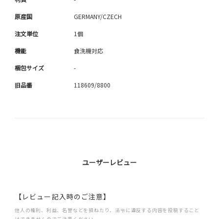
原産国
GERMANY/CZECH
注文単位
1個
機能
食洗機対応
梱包サイズ
-
旧品番
118609/8800
ユーザーレビュー
【レビュー記入時のご注意】
他人の権利、利益、名誉などを損ねたり、法令に違反する内容を投稿すること
はできませんのでご注意ください。