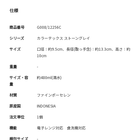
仕様
商品番号
G008/12256C
シリーズ
カラーテックス ストーングレイ
サイズ
口径：約9.5cm、長径(取っ手含)：約13.3cm、高さ：約
10cm
重量
-
サイズ・容
約480ml(満水)
量
材質
ファインポーセレン
原産国
INDONESIA
注文単位
1個
機能
電子レンジ対応 食洗機対応
梱包サイズ
-