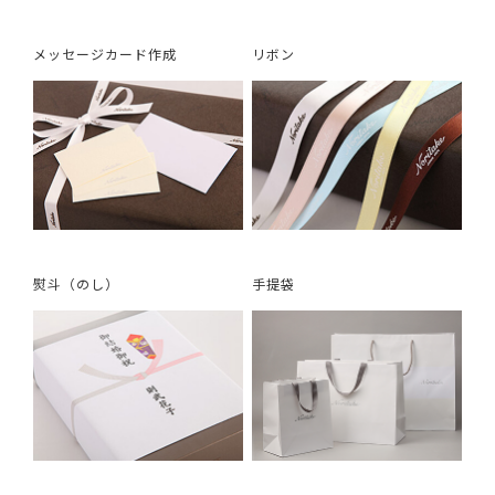
メッセージカード作成
リボン
熨斗（のし）
手提袋