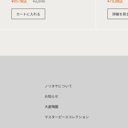
¥
957
¥
1,595
¥
792
税込
税込
カートに入れる
詳細を見
ノリタケについて
お知らせ
大倉陶園
マスターピースコレクション