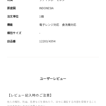
原産国
INDONESIA
注文単位
1個
機能
電子レンジ対応 食洗機対応
梱包サイズ
-
旧品番
12203/4394
ユーザーレビュー
【レビュー記入時のご注意】
他人の権利、利益、名誉などを損ねたり、法令に違反する内容を投稿すること
はできませんのでご注意ください。