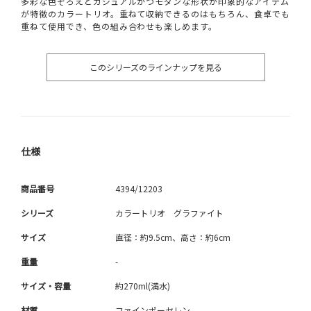
多彩な色ぞろえとカジュアルかつモダンな形状が印象的なアイテム
が特徴のカラートリオ。重ねて収納できるのはもちろん、食卓でも
重ねて使用でき、色の組み合わせも楽しめます。
このシリーズのラインナップを見る
仕様
商品番号
4394/12203
シリーズ
カラートリオ グラファイト
サイズ
直径：約9.5cm、高さ：約6cm
重量
-
サイズ・容量
約270ml(満水)
材質
ファインポーセレン