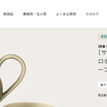
取扱店
業務用・法人用
よくある質問
カタログ
直
【数量
［
ロ
ー
電子
商品番