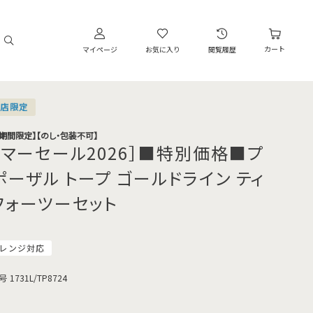
カート
マイページ
お気に入り
閲覧履歴
営店限定
・期間限定】【のし・包装不可】
サマーセール2026］■特別価格■プ
ポーザル トープ ゴールドライン ティ
フォーツーセット
レンジ対応
号
1731L/TP8724