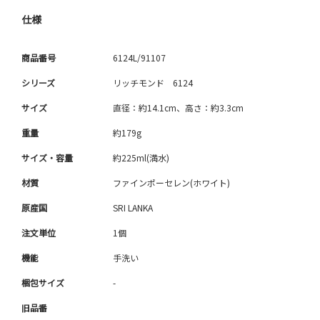
仕様
商品番号
6124L/91107
シリーズ
リッチモンド 6124
サイズ
直径：約14.1cm、高さ：約3.3cm
重量
約179g
サイズ・容量
約225ml(満水)
材質
ファインポーセレン(ホワイト)
原産国
SRI LANKA
注文単位
1個
機能
手洗い
梱包サイズ
-
旧品番