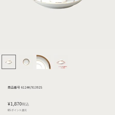
商品番号
6124K/91392S
¥
1,870
税込
85
ポイント還元