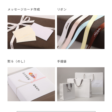
メッセージカード作成
リボン
熨斗（のし）
手提袋