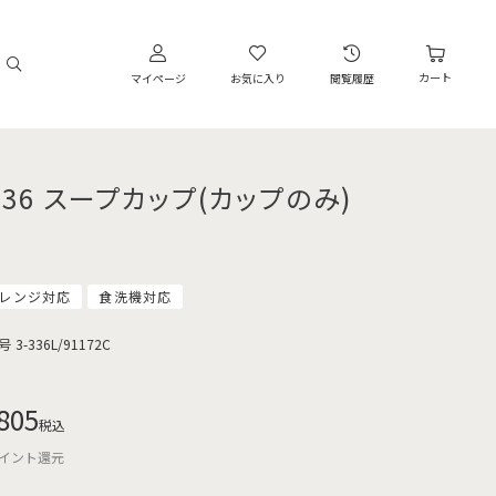
カート
マイページ
お気に入り
閲覧履歴
336 スープカップ(カップのみ)
レンジ対応
食洗機対応
号
3-336L/91172C
805
税込
イント還元