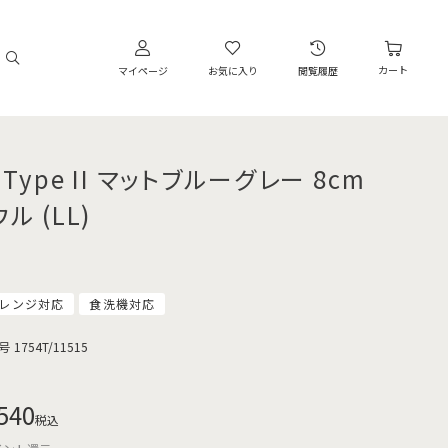
カート
マイページ
お気に入り
閲覧履歴
 Type II マットブルーグレー 8cm
ル (LL)
レンジ対応
食洗機対応
号
1754T/11515
540
税込