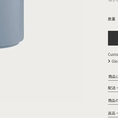
70
ポ
Custo
Glo
商品
配送
商品
返品