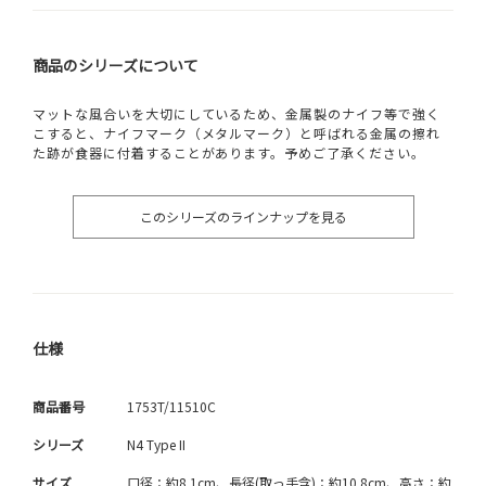
商品のシリーズについて
マットな風合いを大切にしているため、金属製のナイフ等で強く
こすると、ナイフマーク（メタルマーク）と呼ばれる金属の擦れ
た跡が食器に付着することがあります。予めご了承ください。
このシリーズのラインナップを見る
仕様
商品番号
1753T/11510C
シリーズ
N4 Type II
サイズ
口径：約8.1cm、長径(取っ手含)：約10.8cm、高さ：約