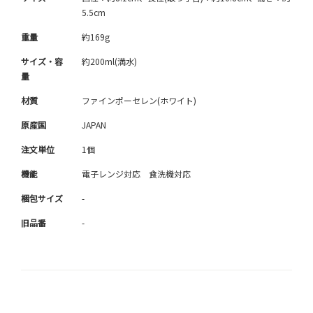
5.5cm
重量
約169g
サイズ・容
約200ml(満水)
量
材質
ファインポーセレン(ホワイト)
原産国
JAPAN
注文単位
1個
機能
電子レンジ対応 食洗機対応
梱包サイズ
-
旧品番
-