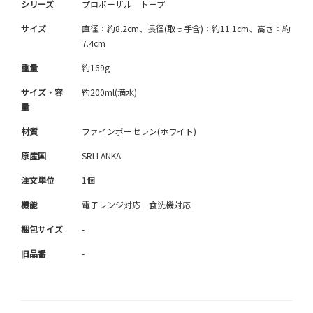
シリーズ
プロポーザル トープ
サイズ
直径：約8.2cm、長径(取っ手含)：約11.1cm、高さ：約
7.4cm
重量
約169g
サイズ・容
約200ml(満水)
量
材質
ファインポーセレン(ホワイト)
原産国
SRI LANKA
注文単位
1個
機能
電子レンジ対応 食洗機対応
梱包サイズ
-
旧品番
-