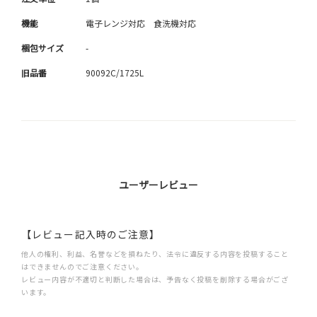
機能
電子レンジ対応 食洗機対応
梱包サイズ
-
旧品番
90092C/1725L
ユーザーレビュー
【レビュー記入時のご注意】
他人の権利、利益、名誉などを損ねたり、法令に違反する内容を投稿すること
はできませんのでご注意ください。
レビュー内容が不適切と判断した場合は、予告なく投稿を削除する場合がござ
います。