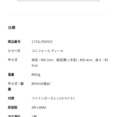
仕様
商品番号
1725L/90092C
シリーズ
コニフェール ティール
サイズ
直径：約6.3cm、長径(取っ手含)：約8.4cm、高さ：約
6cm
重量
約83g
サイズ・容
約95ml(満水)
量
材質
ファインポーセレン(ホワイト)
原産国
SRI LANKA
注文単位
1個