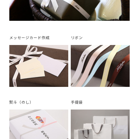
メッセージカード作成
リボン
熨斗（のし）
手提袋