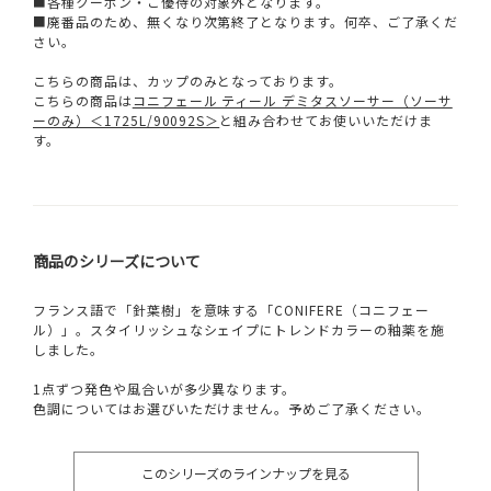
■各種クーポン・ご優待の対象外となります。
■廃番品のため、無くなり次第終了となります。何卒、ご了承くだ
さい。
こちらの商品は、カップのみとなっております。
こちらの商品は
コニフェール ティール デミタスソーサー（ソーサ
ーのみ）＜1725L/90092S＞
と組み合わせてお使いいただけま
す。
商品のシリーズについて
フランス語で「針葉樹」を意味する「CONIFERE（コニフェー
ル）」。スタイリッシュなシェイプにトレンドカラーの釉薬を施
しました。
1点ずつ発色や風合いが多少異なります。
色調についてはお選びいただけません。予めご了承ください。
このシリーズのラインナップを見る