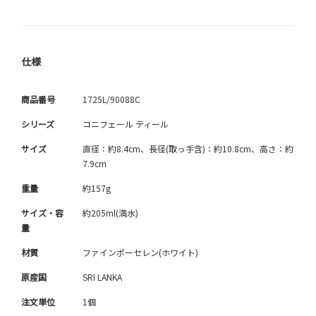
仕様
商品番号
1725L/90088C
シリーズ
コニフェール ティール
サイズ
直径：約8.4cm、長径(取っ手含)：約10.8cm、高さ：約
7.9cm
重量
約157g
サイズ・容
約205ml(満水)
量
材質
ファインポーセレン(ホワイト)
原産国
SRI LANKA
注文単位
1個