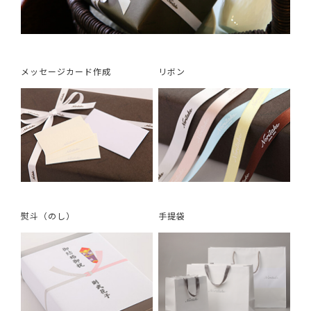
メッセージカード作成
リボン
熨斗（のし）
手提袋