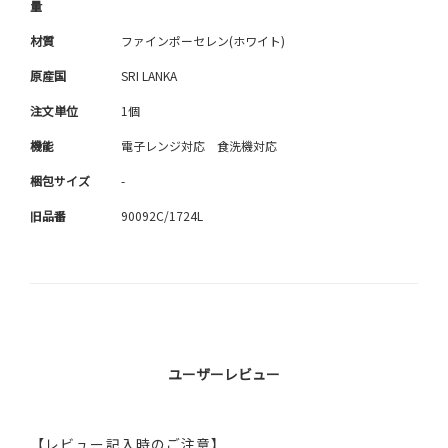
量
材質
ファインポーセレン(ホワイト)
原産国
SRI LANKA
注文単位
1個
機能
電子レンジ対応 食洗機対応
梱包サイズ
-
旧品番
90092C/1724L
ユーザーレビュー
【レビュー記入時のご注意】