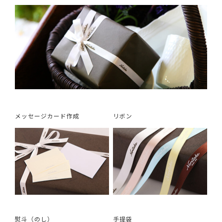
メッセージカード作成
リボン
熨斗（のし）
手提袋