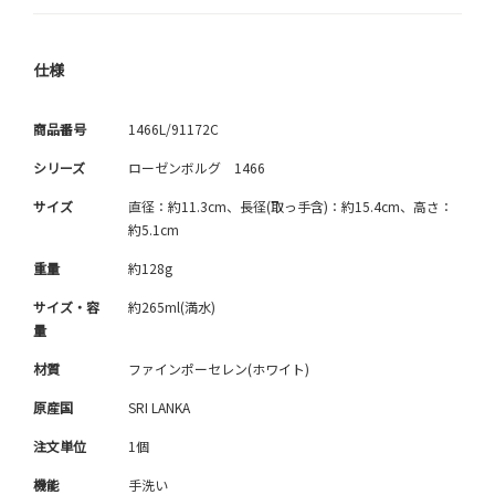
仕様
商品番号
1466L/91172C
シリーズ
ローゼンボルグ 1466
サイズ
直径：約11.3cm、長径(取っ手含)：約15.4cm、高さ：
約5.1cm
重量
約128g
サイズ・容
約265ml(満水)
量
材質
ファインポーセレン(ホワイト)
原産国
SRI LANKA
注文単位
1個
機能
手洗い