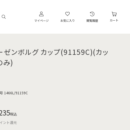
カート
マイページ
お気に入り
閲覧履歴
ゼンボルグ カップ(91159C)(カッ
のみ)
号
1466L/91159C
235
税込
イント還元