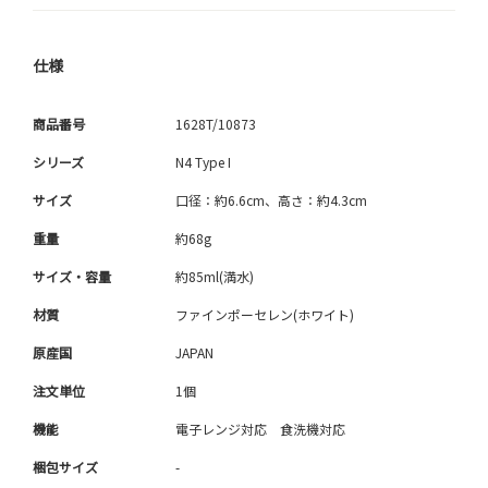
仕様
商品番号
1628T/10873
シリーズ
N4 Type I
サイズ
口径：約6.6cm、高さ：約4.3cm
重量
約68g
サイズ・容量
約85ml(満水)
材質
ファインポーセレン(ホワイト)
原産国
JAPAN
注文単位
1個
機能
電子レンジ対応 食洗機対応
梱包サイズ
-