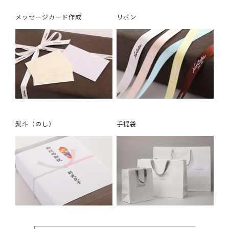
メッセージカード作成
リボン
熨斗（のし）
手提袋