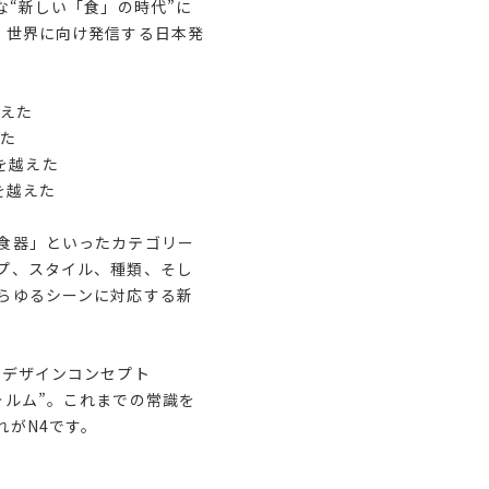
な“新しい「食」の時代”に
、世界に向け発信する日本発
越えた
えた
類を越えた
代を越えた
食器」といったカテゴリー
プ、スタイル、種類、そし
らゆるシーンに対応する新
るデザインコンセプト
ォルム”。これまでの常識を
れがN4です。