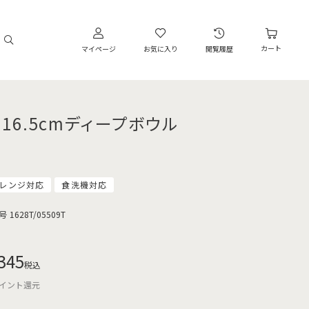
カート
マイページ
お気に入り
閲覧履歴
 16.5cmディープボウル
レンジ対応
食洗機対応
号
1628T/05509T
345
税込
イント還元