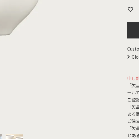
Custo
Glo
申し
「欠
ール
ご登
「欠
ある
ご注
「欠
とあ