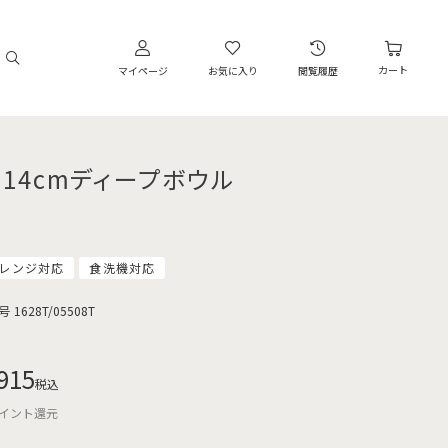
カート
マイページ
お気に入り
閲覧履歴
4 14cmディープボウル
レンジ対応
食洗機対応
号
1628T/05508T
915
税込
イント還元