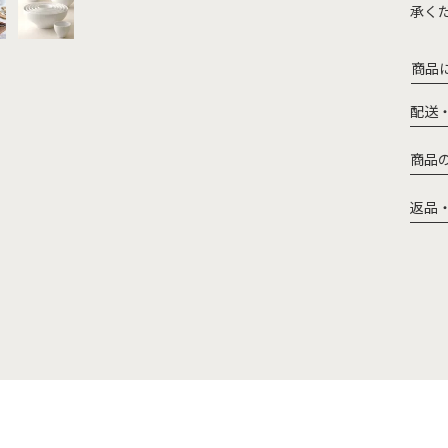
承く
商品
配送
商品
返品