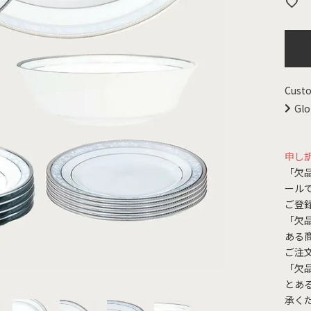
Custo
Glo
申し
「欠
ール
ご登
「欠
ある
ご注
「欠
とあ
承く