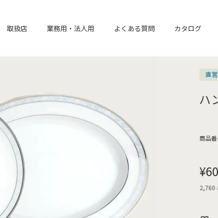
取扱店
業務用・法人用
よくある質問
カタログ
直
ハ
商品番
¥
60
2,760