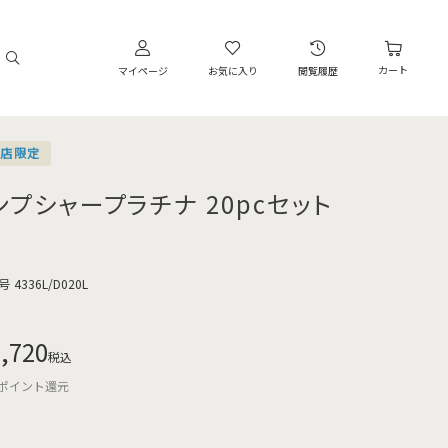
カート
マイページ
お気に入り
閲覧履歴
営店限定
ンプシャープラチナ 20pcセット
号
4336L/D020L
,720
税込
ポイント還元