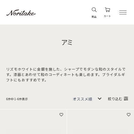
カート
商品
アミ
リズモホワイトに金銀を施した、シャープでモダンな和のスタイルで
す。漆器とあわせて和のコーディネートも楽しめます。ブライダルギ
フトにもおすすめです。
絞り込む
6
件中
1
-
6
件表示