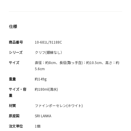
仕様
商品番号
10-681L/91188C
シリーズ
クリフ(銀線なし）
サイズ
直径：約8cm、長径(取っ手含)：約10.5cm、高さ：約
5.6cm
重量
約149g
サイズ・容
約180ml(満水)
量
材質
ファインポーセレン(ホワイト)
原産国
SRI LANKA
注文単位
1個