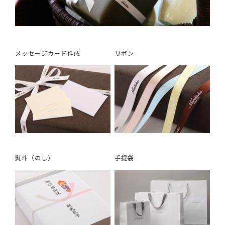
メッセージカード作成
リボン
熨斗（のし）
手提袋