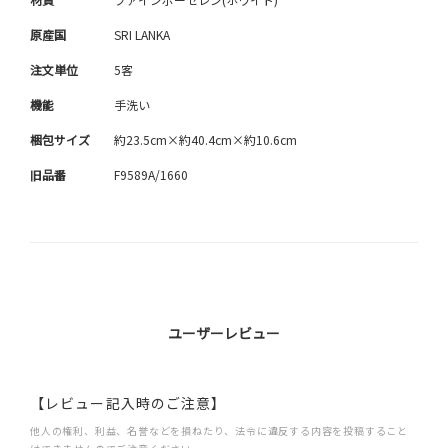
原産国
SRI LANKA
注文単位
5客
機能
手洗い
梱包サイズ
約23.5cm×約40.4cm×約10.6cm
旧品番
F9589A/1660
ユーザーレビュー
【レビュー記入時のご注意】
他人の権利、利益、名誉などを損ねたり、法令に違反する内容を投稿すること