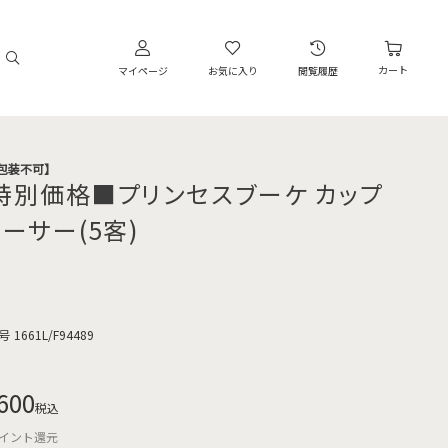
カート
マイページ
お気に入り
閲覧履歴
・包装不可】
特別価格■プリンセスブーケ カップ
ソーサー(5客)
号
1661L/F94489
600
税込
イント還元