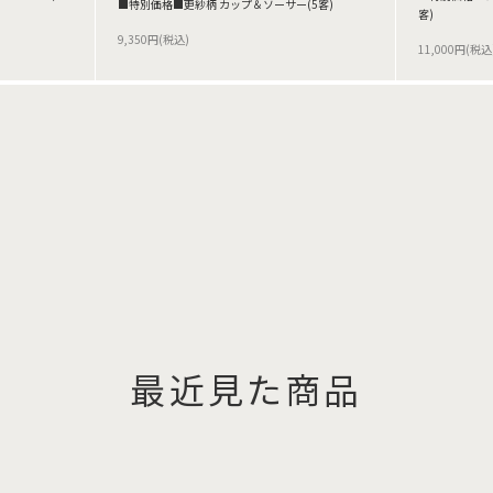
■特別価格■更紗柄 カップ＆ソーサー(5客)
客)
9,350円(税込)
11,000円(税込
最近見た商品