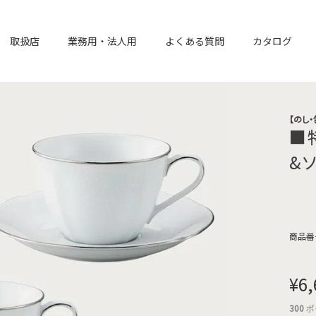
取扱店
業務用・法人用
よくある質問
カタログ
【のし
■
&
商品番
¥
6,
300
ポ