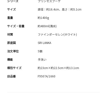
シリーズ
プリンセスブーケ
サイズ
直径：約16.4cm、高さ：約5.1cm
重量
約1400g
サイズ・容量
約480ml(満水)
材質
ファインポーセレン(ホワイト)
原産国
SRI LANKA
注文単位
5個
機能
手洗い
梱包サイズ
約23cm×約22.5cm×約13.1cm
旧品番
F9507A/1660