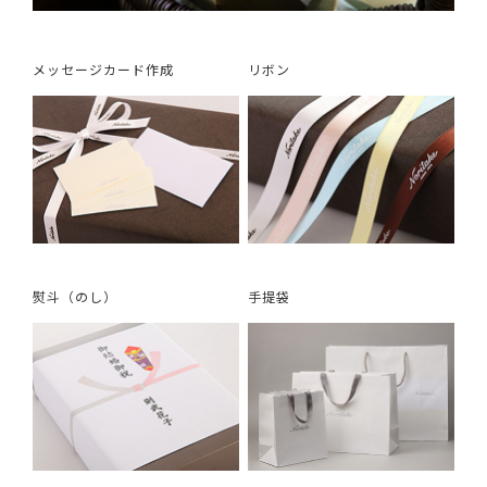
メッセージカード作成
リボン
熨斗（のし）
手提袋