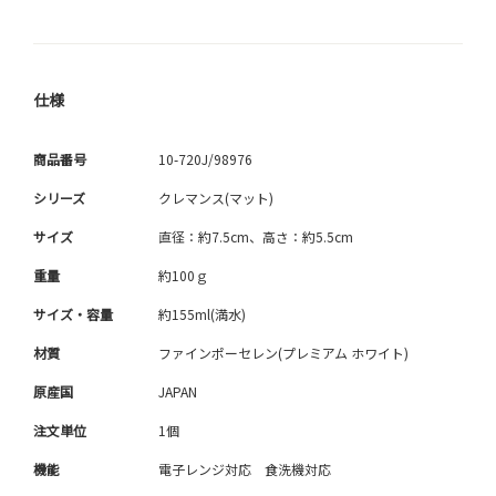
仕様
商品番号
10-720J/98976
シリーズ
クレマンス(マット)
サイズ
直径：約7.5cm、高さ：約5.5cm
重量
約100ｇ
サイズ・容量
約155ml(満水)
材質
ファインポーセレン(プレミアム ホワイト)
原産国
JAPAN
注文単位
1個
機能
電子レンジ対応 食洗機対応