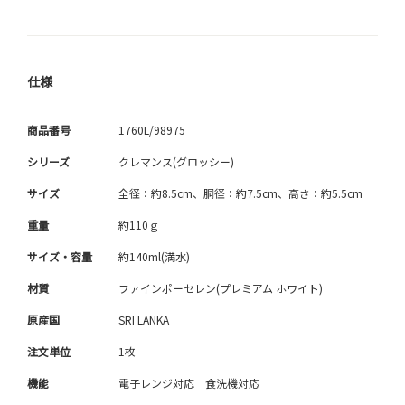
仕様
商品番号
1760L/98975
シリーズ
クレマンス(グロッシー)
サイズ
全径：約8.5cm、胴径：約7.5cm、高さ：約5.5cm
重量
約110ｇ
サイズ・容量
約140ml(満水)
材質
ファインポーセレン(プレミアム ホワイト)
原産国
SRI LANKA
注文単位
1枚
機能
電子レンジ対応 食洗機対応