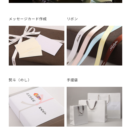
メッセージカード作成
リボン
熨斗（のし）
手提袋