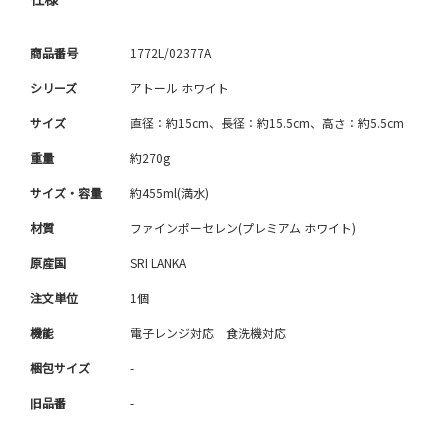
商品番号
1772L/02377A
シリーズ
アトール ホワイト
サイズ
直径：約15cm、長径：約15.5cm、高さ：約5.5cm
重量
約270g
サイズ・容量
約455ml(満水)
材質
ファインポーセレン(プレミアム ホワイト)
原産国
SRI LANKA
注文単位
1個
機能
電子レンジ対応 食洗機対応
梱包サイズ
-
旧品番
-