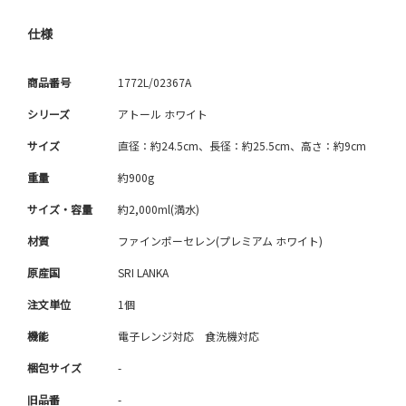
仕様
商品番号
1772L/02367A
シリーズ
アトール ホワイト
サイズ
直径：約24.5cm、長径：約25.5cm、高さ：約9cm
重量
約900g
サイズ・容量
約2,000ml(満水)
材質
ファインポーセレン(プレミアム ホワイト)
原産国
SRI LANKA
注文単位
1個
機能
電子レンジ対応 食洗機対応
梱包サイズ
-
旧品番
-