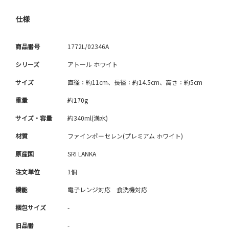
仕様
商品番号
1772L/02346A
シリーズ
アトール ホワイト
サイズ
直径：約11cm、長径：約14.5cm、高さ：約5cm
重量
約170g
サイズ・容量
約340ml(満水)
材質
ファインポーセレン(プレミアム ホワイト)
原産国
SRI LANKA
注文単位
1個
機能
電子レンジ対応 食洗機対応
梱包サイズ
-
旧品番
-