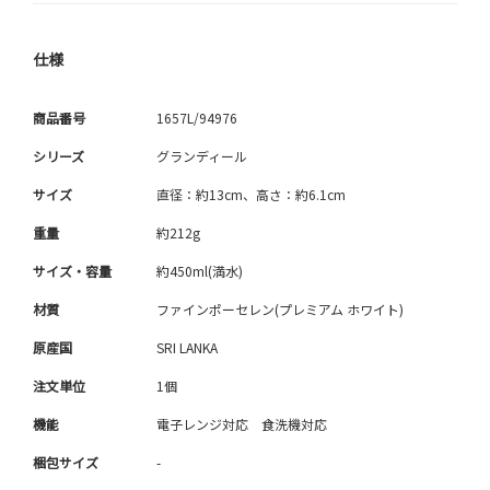
仕様
商品番号
1657L/94976
シリーズ
グランディール
サイズ
直径：約13cm、高さ：約6.1cm
重量
約212g
サイズ・容量
約450ml(満水)
材質
ファインポーセレン(プレミアム ホワイト)
原産国
SRI LANKA
注文単位
1個
機能
電子レンジ対応 食洗機対応
梱包サイズ
-