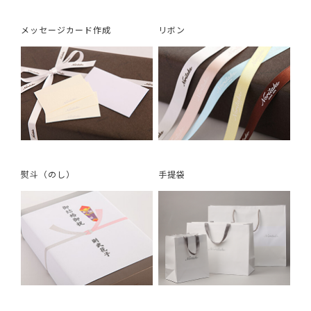
メッセージカード作成
リボン
熨斗（のし）
手提袋