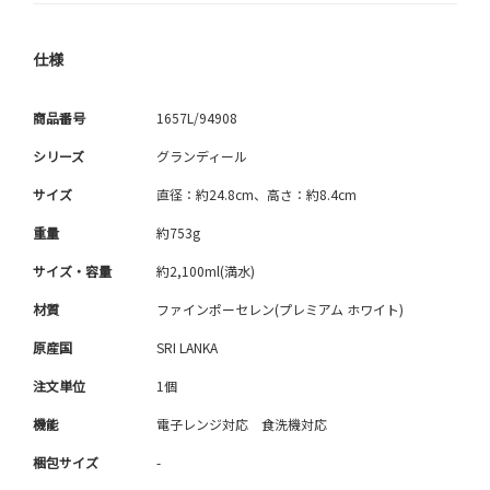
仕様
商品番号
1657L/94908
シリーズ
グランディール
サイズ
直径：約24.8cm、高さ：約8.4cm
重量
約753g
サイズ・容量
約2,100ml(満水)
材質
ファインポーセレン(プレミアム ホワイト)
原産国
SRI LANKA
注文単位
1個
機能
電子レンジ対応 食洗機対応
梱包サイズ
-