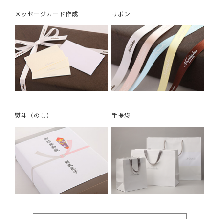
メッセージカード作成
リボン
熨斗（のし）
手提袋