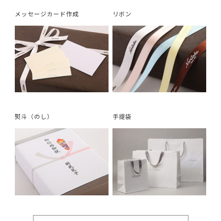
メッセージカード作成
リボン
熨斗（のし）
手提袋