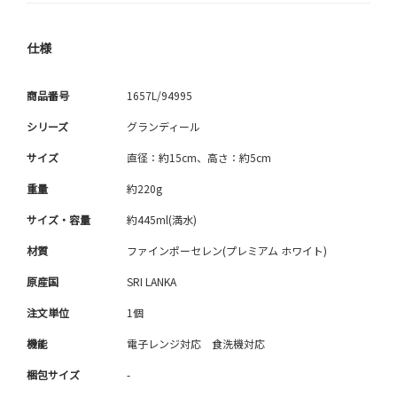
仕様
商品番号
1657L/94995
シリーズ
グランディール
サイズ
直径：約15cm、高さ：約5cm
重量
約220g
サイズ・容量
約445ml(満水)
材質
ファインポーセレン(プレミアム ホワイト)
原産国
SRI LANKA
注文単位
1個
機能
電子レンジ対応 食洗機対応
梱包サイズ
-