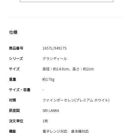
仕様
商品番号
1657L/94917S
シリーズ
グランディール
サイズ
直径：約14.0cm、高さ：約2cm
重量
約170g
サイズ・容量
-
材質
ファインポーセレン(プレミアム ホワイト)
原産国
SRI LANKA
注文単位
1枚
機能
電子レンジ対応 食洗機対応