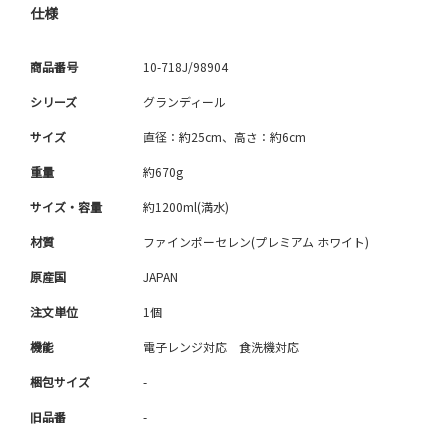
仕様
商品番号
10-718J/98904
シリーズ
グランディール
サイズ
直径：約25cm、高さ：約6cm
重量
約670g
サイズ・容量
約1200ml(満水)
材質
ファインポーセレン(プレミアム ホワイト)
原産国
JAPAN
注文単位
1個
機能
電子レンジ対応 食洗機対応
梱包サイズ
-
旧品番
-