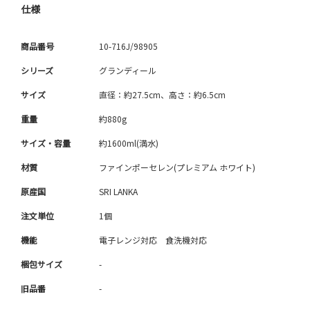
仕様
商品番号
10-716J/98905
シリーズ
グランディール
サイズ
直径：約27.5cm、高さ：約6.5cm
重量
約880g
サイズ・容量
約1600ml(満水)
材質
ファインポーセレン(プレミアム ホワイト)
原産国
SRI LANKA
注文単位
1個
機能
電子レンジ対応 食洗機対応
梱包サイズ
-
旧品番
-