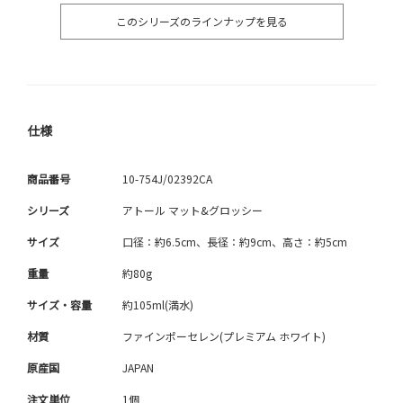
このシリーズのラインナップを見る
仕様
商品番号
10-754J/02392CA
シリーズ
アトール マット&グロッシー
サイズ
口径：約6.5cm、長径：約9cm、高さ：約5cm
重量
約80g
サイズ・容量
約105ml(満水)
材質
ファインポーセレン(プレミアム ホワイト)
原産国
JAPAN
注文単位
1個