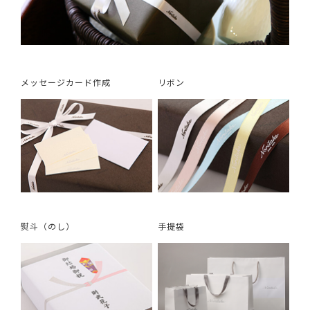
メッセージカード作成
リボン
熨斗（のし）
手提袋