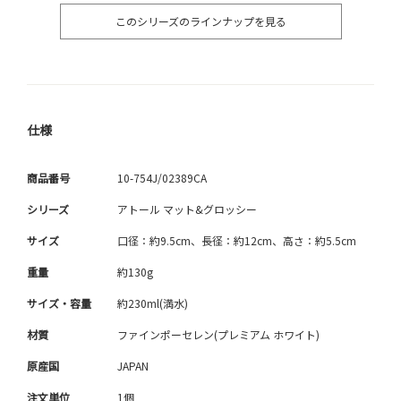
このシリーズのラインナップを見る
仕様
商品番号
10-754J/02389CA
シリーズ
アトール マット&グロッシー
サイズ
口径：約9.5cm、長径：約12cm、高さ：約5.5cm
重量
約130g
サイズ・容量
約230ml(満水)
材質
ファインポーセレン(プレミアム ホワイト)
原産国
JAPAN
注文単位
1個