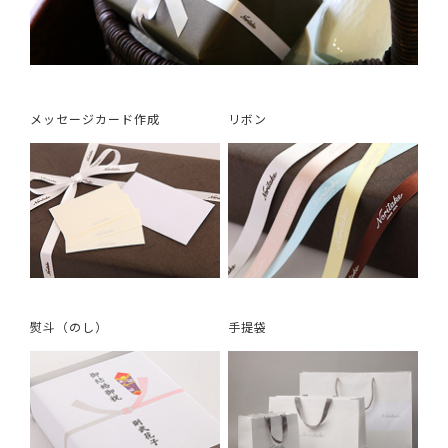
メッセージカード作成
リボン
熨斗（のし）
手提袋