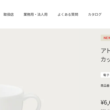
取扱店
業務用・法人用
よくある質問
カタログ
NE
ア
カ
電子
商品番
¥
6,