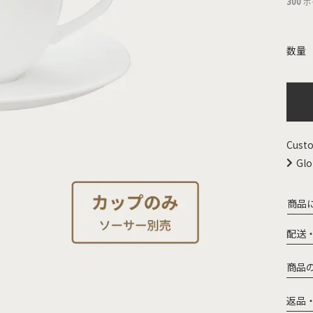
300
ポ
Custo
Glo
商品
配送
商品
返品