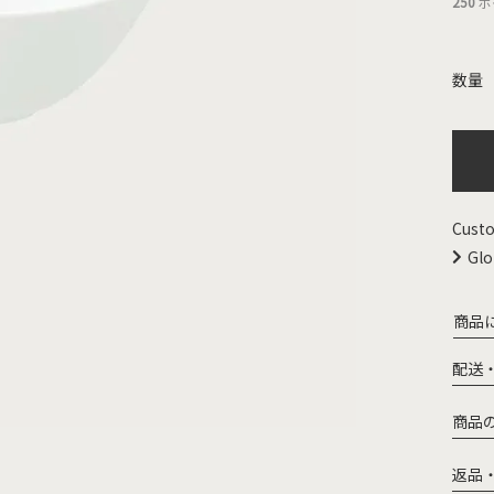
250
ポ
Custo
Glo
商品
配送
商品
返品