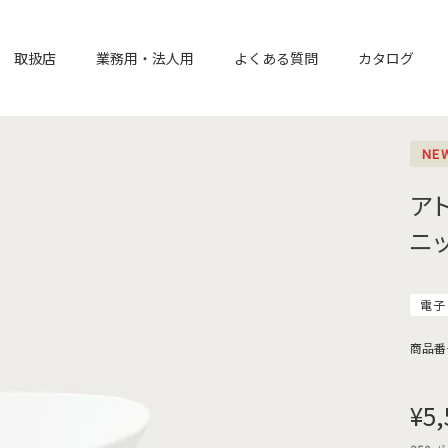
取扱店
業務用・法人用
よくある質問
カタログ
NE
ア
ニ
電子
商品番
¥
5,