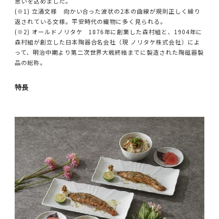
思いを込めました。
(※1) 立涌文様 向かい合った波状の2本の曲線が規則正しく繰り
返されている文様。平安時代の織物に多く見られる。
(※2) オールドノリタケ 1876年に創業した森村組と、1904年に
森村組が創立した日本陶器合名会社（現 ノリタケ株式会社）によ
って、明治中期より第二次世界大戦終結までに製造された陶磁器製
品の総称。
特長