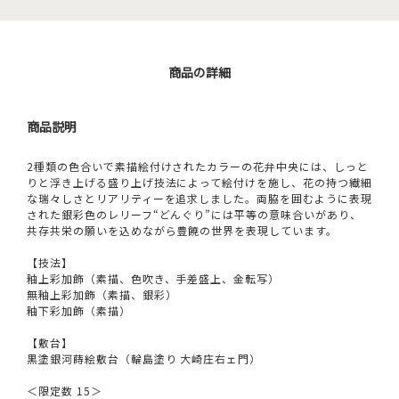
商品の詳細
商品説明
2種類の色合いで素描絵付けされたカラーの花弁中央には、しっと
りと浮き上げる盛り上げ技法によって絵付けを施し、花の持つ繊細
な瑞々しさとリアリティーを追求しました。両脇を囲むように表現
された銀彩色のレリーフ“どんぐり”には平等の意味合いがあり、
共存共栄の願いを込めながら豊饒の世界を表現しています。
【技法】
釉上彩加飾（素描、色吹き、手差盛上、金転写）
無釉上彩加飾（素描、銀彩）
釉下彩加飾（素描）
【敷台】
黒塗銀河蒔絵敷台（輪島塗り 大崎庄右ェ門）
＜限定数 15＞