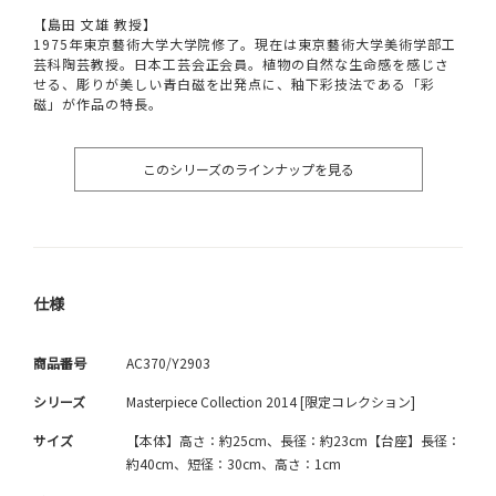
【島田 文雄 教授】
1975年東京藝術大学大学院修了。現在は東京藝術大学美術学部工
芸科陶芸教授。日本工芸会正会員。植物の自然な生命感を感じさ
せる、彫りが美しい青白磁を出発点に、釉下彩技法である「彩
磁」が作品の特長。
このシリーズのラインナップを見る
仕様
商品番号
AC370/Y2903
シリーズ
Masterpiece Collection 2014 [限定コレクション]
サイズ
【本体】高さ：約25cm、長径：約23cm【台座】長径：
約40cm、短径：30cm、高さ：1cm