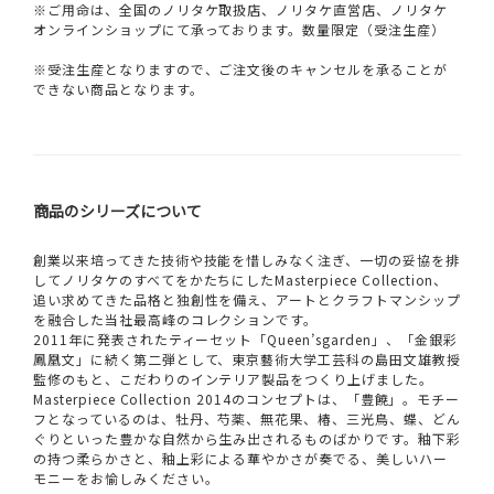
※ご用命は、全国のノリタケ取扱店、ノリタケ直営店、ノリタケ
オンラインショップにて承っております。数量限定（受注生産）
※受注生産となりますので、ご注文後のキャンセルを承ることが
できない商品となります。
商品のシリーズについて
創業以来培ってきた技術や技能を惜しみなく注ぎ、一切の妥協を排
してノリタケのすべてをかたちにしたMasterpiece Collection、
追い求めてきた品格と独創性を備え、アートとクラフトマンシップ
を融合した当社最高峰のコレクションです。
2011年に発表されたティーセット「Queen’sgarden」、「金銀彩
鳳凰文」に続く第二弾として、東京藝術大学工芸科の島田文雄教授
監修のもと、こだわりのインテリア製品をつくり上げました。
Masterpiece Collection 2014のコンセプトは、「豊饒」。モチー
フとなっているのは、牡丹、芍薬、無花果、椿、三光鳥、蝶、どん
ぐりといった豊かな自然から生み出されるものばかりです。釉下彩
の持つ柔らかさと、釉上彩による華やかさが奏でる、美しいハー
モニーをお愉しみください。