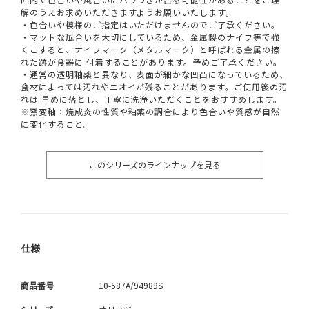
解のうえお求めいただきますようお願いいたします。
・色合いや模様のご指定はいただけませんのでご了承ください。
・マットな風合いを大切にしているため、金属製のナイフ等で強
くこすると、ナイフマーク（メタルマーク）と呼ばれる金属の擦
れた跡が食器に 付着することがあります。予めご了承ください。
・通常の透明釉薬と異なり、表面が細かな凹凸になっているため、
食材によっては汚れやニオイが残ることがあります。ご使用後の汚
れは 早めに落とし、丁寧に洗浄いただくことをおすすめします。
※窯変釉：焼成炎の性質や釉薬の調合により色合いや質感が自然
に変化すること。
このシリーズのラインナップを見る
仕様
商品番号
10-587A/94989S