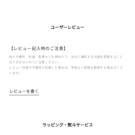
ユーザーレビュー
【レビュー記入時のご注意】
他人の権利、利益、名誉などを損ねたり、法令に違反する内容を投稿すること
はできませんのでご注意ください。
レビュー内容が不適切と判断した場合は、予告なく投稿を削除する場合がござ
います。
レビューを書く
ラッピング・熨斗サービス