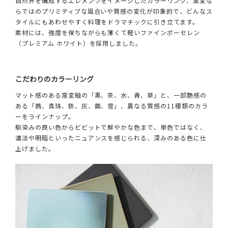
自然界を構成するエレメンツをイメージしたカラーリング、窯変な
らではのプリミティブな風合いや質感の変化が印象的で、どんなス
タイルにもあわせやすく料理をドラマチックに引き立てます。
素材には、強度を保ちながらも薄くて軽いファインポーセレン
（プレミアム ホワイト）を採用しました。
こだわりのカラーリング
マット感のある窯変釉の「黒、茶、水、青、草」と、一部艶感の
ある「茜、真珠、鉄、灰、繭、雪」、異なる質感の11種類のカラ
ーをラインナップ。
馴染みの良い色からビビットで鮮やかな色まで、単色ではなく、
濃淡や明暗といったニュアンスを感じられる、深みのある色に仕
上げました。